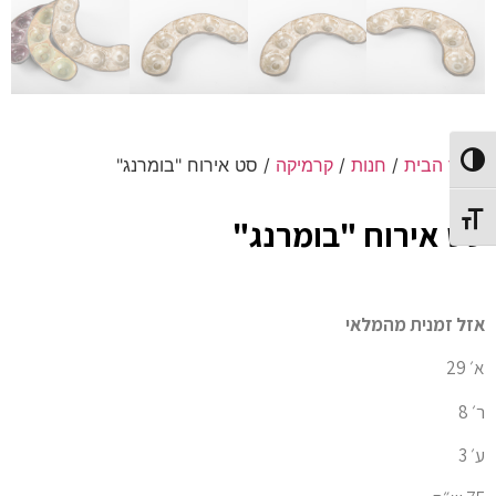
עמוד הבית
/
חנות
/
קרמיקה
/ סט אירוח "בומרנג"
Toggle High Contrast
Toggle Font size
סט אירוח "בומרנג"
אזל זמנית מהמלאי
א׳ 29
ר׳ 8
ע׳ 3