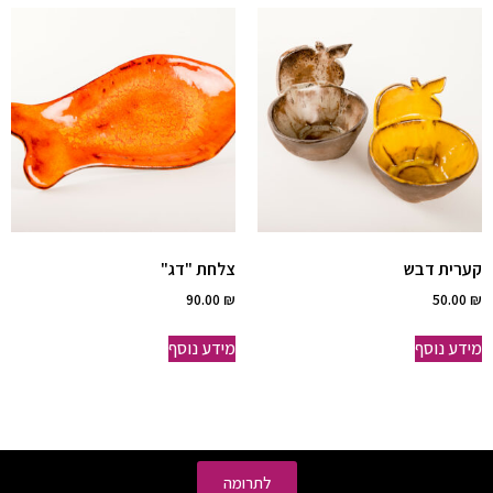
קערית דבש
צלחת "דג"
90.00
₪
50.00
₪
מידע נוסף
מידע נוסף
לתרומה