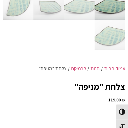
עמוד הבית
/
חנות
/
קרמיקה
/ צלחת "מניפה"
צלחת "מניפה"
119.00
₪
Toggle High Contrast
א 44
ר 27