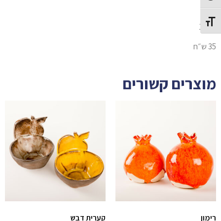
ר׳ 11
Toggle Font size
ע׳ 1.5
35 ש״ח
מוצרים קשורים
רימון
קערית דבש